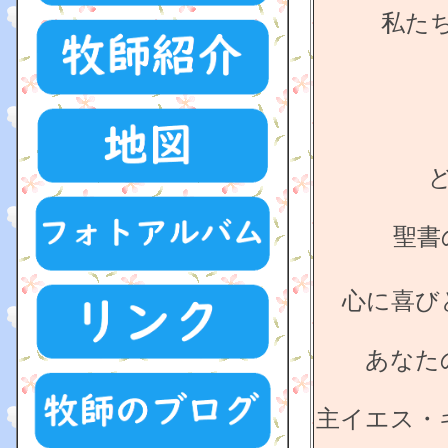
私た
聖書
心に喜び
あなた
主イエス・