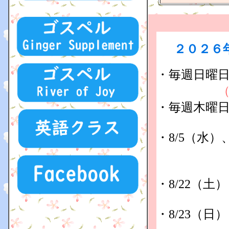
２０２６
・
毎週日曜日
・
毎週木曜日 
・
8/5（水
（ｺﾞｽ
・
8/22（土
・8/23（日