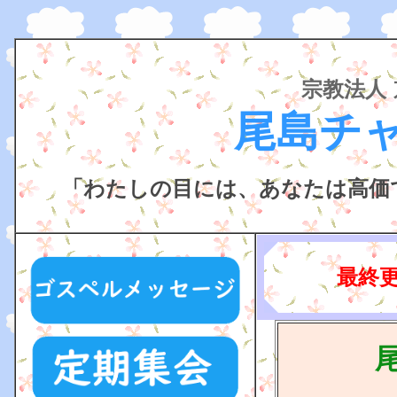
宗教法人
尾島チ
「わたしの目には、あなたは高価
（
最終