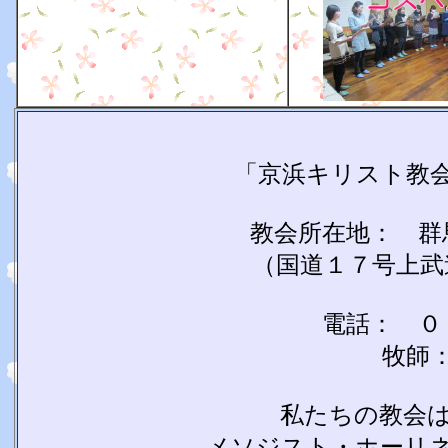
「京浜キリスト教
教会所在地： 群馬
（国道１７号上武道
電話： ０２
牧師： 
私たちの教会
メソジスト・ホーリ