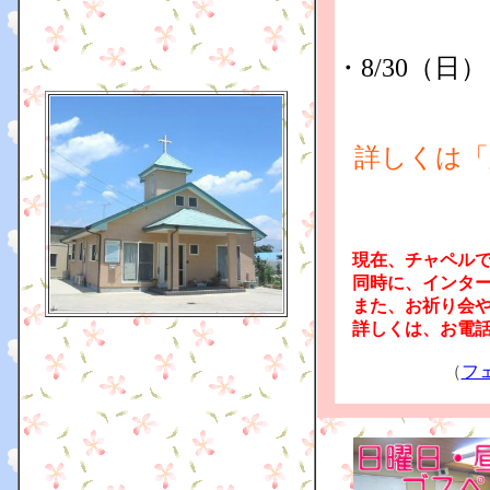
＠伊勢
・
8/30（
14時
詳しくは「
現在、チャペルで
同時に、インター
また、お祈り会や
詳しくは、お電話
（
フ