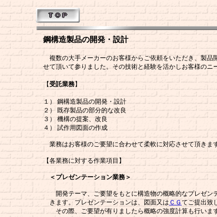
鋼構造製品の開発・設計
複数の大手メーカーのお客様からご依頼をいただき、製品
せて頂いて参りました。その技術と経験を活かしお客様のニ
【
受託業務
】
１） 鋼構造製品の開発・設計
２） 既存製品の部分的な改良
３） 機構の提案、改良
４） 試作用図面の作成
業務はお客様のご要望に合わせて柔軟に対応させて頂きま
【各業務に対する作業項目】
＜プレゼンテーション業務＞
開発テーマ、ご要望をもとに構造物の概略的なプレゼンテ
きます。プレゼンテーションは、図面又は
ＣＧ
てご提出致
その際、ご要望が有りましたら概略の強度計算も行いま