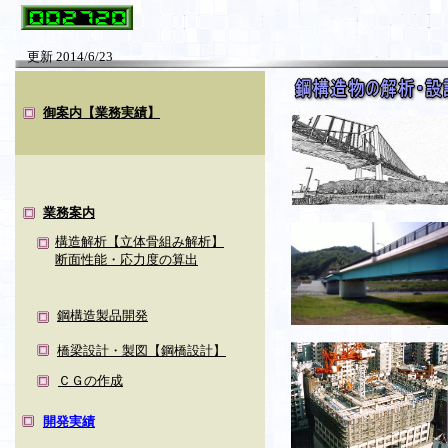
更新 2014/6/23
御案内【業務実績】
業務案内
構造解析【立体骨組み解析】
断面性能・応力度の算出
鋼構造製品開発
橋梁設計・製図【鋼橋設計】
ＣＧの作成
開発実績